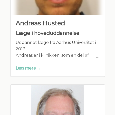
Andreas Husted
Læge i hoveduddannelse
Uddannet læge fra Aarhus Universitet i
2017.
Andreas er i klinikken, som en del af
speciallægeuddannelsen til
praktiserende læge
Læs mere →
Andreas har erfaring fra både
sygehusafdelinger og praksis og skal
være hos os sideløbende med sin hoved
uddannelse på Skejby sygehus