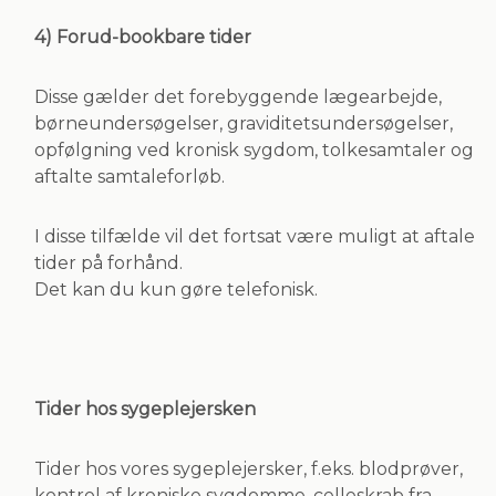
4) Forud-bookbare tider
Disse gælder det forebyggende lægearbejde,
børneundersøgelser, graviditetsundersøgelser,
opfølgning ved kronisk sygdom, tolkesamtaler og
aftalte samtaleforløb.
I disse tilfælde vil det fortsat være muligt at aftale
tider på forhånd.
Det kan du kun gøre telefonisk.
Tider hos sygeplejersken
Tider hos vores sygeplejersker, f.eks. blodprøver,
kontrol af kroniske sygdomme, celleskrab fra