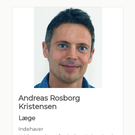
Lægeforeningen
Praktiserende Lægers Organisation
Dansk selskab for Almen Medicin
Dansk Selskab for Muskuloskeletal
Medicin
Andreas Rosborg
Kristensen
Læge
Indehaver