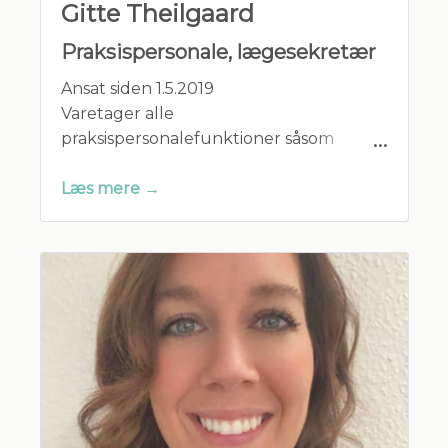
Gitte Theilgaard
Praksispersonale, lægesekretær
Ansat siden 1.5.2019
Varetager alle
praksispersonalefunktioner såsom
skranke, laboratorium og
sygeplejerummet.
Læs mere →