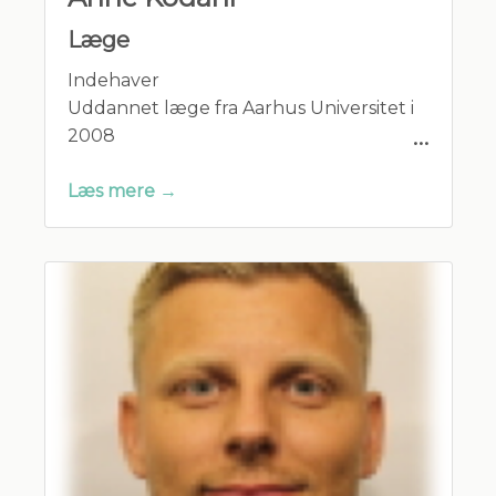
Læge
Indehaver
Uddannet læge fra Aarhus Universitet i
2008
Speciallæge i almen medicin i 2018
Gift og har to børn.
Læs mere →
Medlem af:
Lægeforeningen
Praktiserende Lægers Organisation
Dansk selskab for Almen Medicin