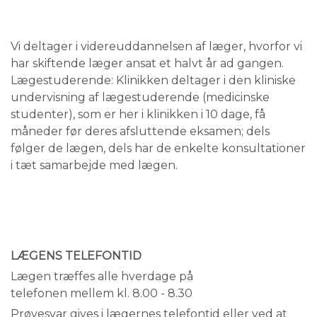
Vi deltager i videreuddannelsen af læger, hvorfor vi
har skiftende læger ansat et halvt år ad gangen.
Lægestuderende: Klinikken deltager i den kliniske
undervisning af lægestuderende (medicinske
studenter), som er her i klinikken i 10 dage, få
måneder før deres afsluttende eksamen; dels
følger de lægen, dels har de enkelte konsultationer
i tæt samarbejde med lægen.
LÆGENS TELEFONTID
Lægen træffes alle hverdage på
telefonen mellem
kl. 8.00 - 8.30
Prøvesvar gives i lægernes telefontid eller ved at