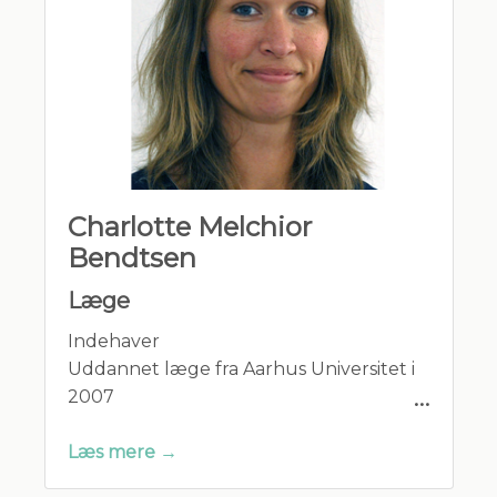
Charlotte Melchior
Bendtsen
Læge
Indehaver
Uddannet læge fra Aarhus Universitet i
2007
Speciallæge i almen medicin i 2016
Gift og har to børn.
Læs mere →
Medlem af: