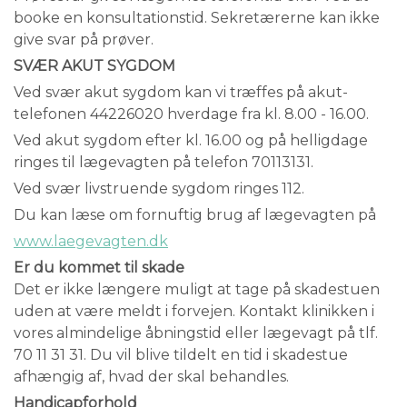
booke en konsultationstid. Sekretærerne kan ikke
give svar på prøver.
SVÆR AKUT SYGDOM
Ved svær akut sygdom kan vi træffes på akut-
telefonen 44226020 hverdage fra kl. 8.00 - 16.00.
Ved akut sygdom efter kl. 16.00 og på helligdage
ringes til lægevagten på telefon 70113131.
Ved svær livstruende sygdom ringes 112.
Du kan læse om fornuftig brug af lægevagten på
www.laegevagten.dk
Er du kommet til skade
Det er ikke længere muligt at tage på skadestuen
uden at være meldt i forvejen. Kontakt klinikken i
vores almindelige åbningstid eller lægevagt på tlf.
70 11 31 31. Du vil blive tildelt en tid i skadestue
afhængig af, hvad der skal behandles.
Handicapforhold