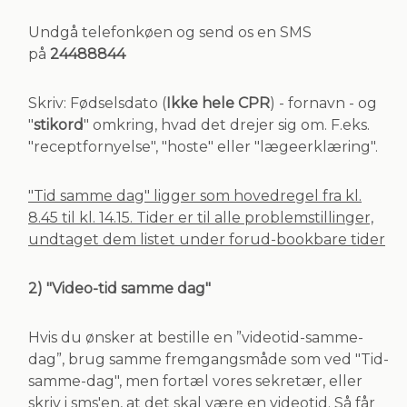
Undgå telefonkøen og send os en SMS
på
24488844
Skriv: Fødselsdato (
Ikke hele CPR
) - fornavn - og
"
stikord
" omkring, hvad det drejer sig om. F.eks.
"receptfornyelse", "hoste" eller "lægeerklæring".
"Tid samme dag" ligger som hovedregel fra kl.
8.45 til kl. 14.15. Tider er til alle problemstillinger,
undtaget dem listet under forud-bookbare tider
2) "Video-tid samme dag"
Hvis du ønsker at bestille en ”videotid-samme-
dag”, brug samme fremgangsmåde som ved "Tid-
samme-dag", men fortæl vores sekretær, eller
skriv i sms'en, at det skal være en videotid. Så får